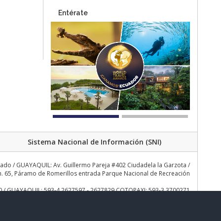
Entérate
Sistema Nacional de Información (SNI)
rado / GUAYAQUIL: Av. Guillermo Pareja #402 Ciudadela la Garzota /
 65, Páramo de Romerillos entrada Parque Nacional de Recreación
30 / GUAYAQUIL: 593-4 2627597 - 2627829 COTOPAXI: 593-3 3700271