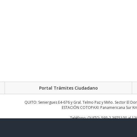
Portal Trámites Ciudadano
QUITO: Seniergues E4-676 y Gral. Telmo Paz y Miño. Sector El Do
ESTACIÓN COTOPAXI: Panamericana Sur Km.
Teléfono: QUITO: 593-2 3975100 al 1