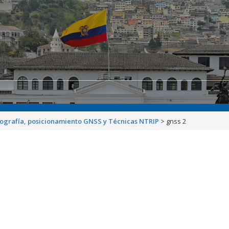
ografía, posicionamiento GNSS y Técnicas NTRIP
>
gnss 2