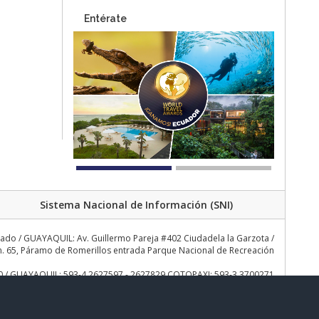
Entérate
Sistema Nacional de Información (SNI)
rado / GUAYAQUIL: Av. Guillermo Pareja #402 Ciudadela la Garzota /
 65, Páramo de Romerillos entrada Parque Nacional de Recreación
30 / GUAYAQUIL: 593-4 2627597 - 2627829 COTOPAXI: 593-3 3700271