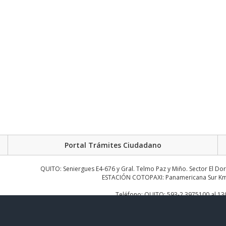
Portal Trámites Ciudadano
QUITO: Seniergues E4-676 y Gral. Telmo Paz y Miño. Sector El Do
ESTACIÓN COTOPAXI: Panamericana Sur Km.
Teléfono: QUITO: 593-2 3975100 al 1