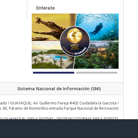
Entérate
Sistema Nacional de Información (SNI)
rado / GUAYAQUIL: Av. Guillermo Pareja #402 Ciudadela la Garzota /
 65, Páramo de Romerillos entrada Parque Nacional de Recreación
30 / GUAYAQUIL: 593-4 2627597 - 2627829 COTOPAXI: 593-3 3700271