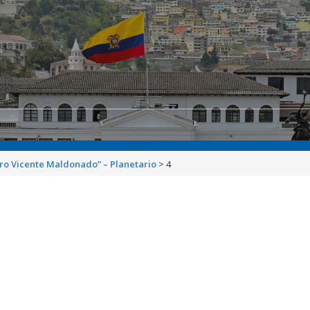
dro Vicente Maldonado” – Planetario
>
4