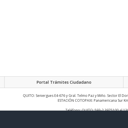
Portal Trámites Ciudadano
QUITO: Seniergues E4-676 y Gral. Telmo Paz y Miño. Sector El Do
ESTACIÓN COTOPAXI: Panamericana Sur Km.
Teléfono: QUITO: 593-2 3975100 al 1