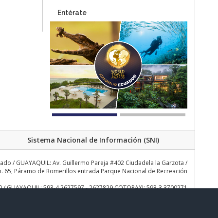
Entérate
Sistema Nacional de Información (SNI)
rado / GUAYAQUIL: Av. Guillermo Pareja #402 Ciudadela la Garzota /
 65, Páramo de Romerillos entrada Parque Nacional de Recreación
30 / GUAYAQUIL: 593-4 2627597 - 2627829 COTOPAXI: 593-3 3700271