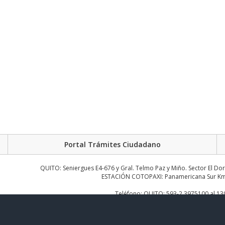
Portal Trámites Ciudadano
QUITO: Seniergues E4-676 y Gral. Telmo Paz y Miño. Sector El Do
ESTACIÓN COTOPAXI: Panamericana Sur Km.
Teléfono: QUITO: 593-2 3975100 al 1