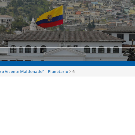
dro Vicente Maldonado” – Planetario
>
6