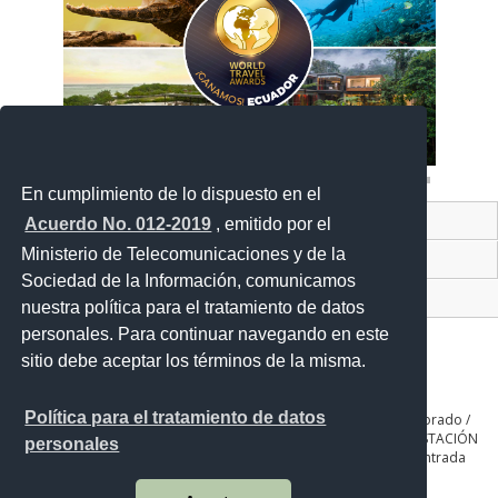
En cumplimiento de lo dispuesto en el
Contacto Ciudadano Digital
Acuerdo No. 012-2019
, emitido por el
Ministerio de Telecomunicaciones y de la
Portal Trámites Ciudadano
Sociedad de la Información, comunicamos
Sistema Nacional de Información (SNI)
nuestra política para el tratamiento de datos
personales. Para continuar navegando en este
sitio debe aceptar los términos de la misma.
Política para el tratamiento de datos
QUITO: Seniergues E4-676 y Gral. Telmo Paz y Miño. Sector El Dorado /
GUAYAQUIL: Av. Guillermo Pareja #402 Ciudadela la Garzota / ESTACIÓN
personales
COTOPAXI: Panamericana Sur Km. 65, Páramo de Romerillos entrada
Parque Nacional de Recreación