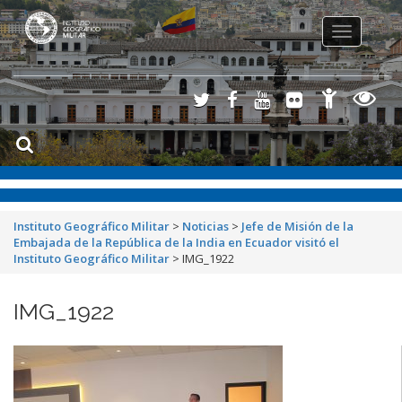
Toggle
navigation
Instituto Geográfico Militar
>
Noticias
>
Jefe de Misión de la
Embajada de la República de la India en Ecuador visitó el
Instituto Geográfico Militar
>
IMG_1922
IMG_1922