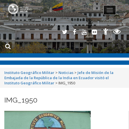
Toggle
navigation
Instituto Geográfico Militar
>
Noticias
>
Jefe de Misión de la
Embajada de la República de la India en Ecuador visitó el
Instituto Geográfico Militar
>
IMG_1950
IMG_1950