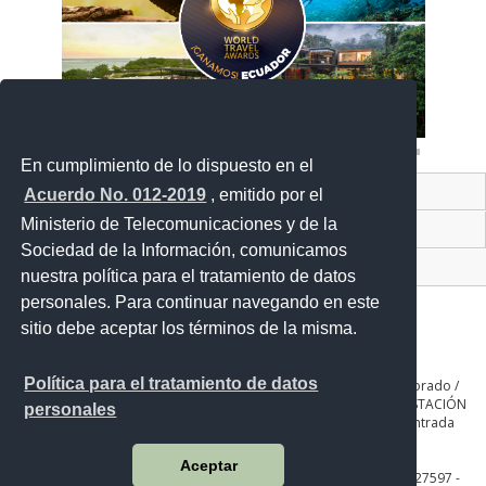
En cumplimiento de lo dispuesto en el
Contacto Ciudadano Digital
Acuerdo No. 012-2019
, emitido por el
Ministerio de Telecomunicaciones y de la
Portal Trámites Ciudadano
Sociedad de la Información, comunicamos
Sistema Nacional de Información (SNI)
nuestra política para el tratamiento de datos
personales. Para continuar navegando en este
sitio debe aceptar los términos de la misma.
Política para el tratamiento de datos
QUITO: Seniergues E4-676 y Gral. Telmo Paz y Miño. Sector El Dorado /
GUAYAQUIL: Av. Guillermo Pareja #402 Ciudadela la Garzota / ESTACIÓN
personales
COTOPAXI: Panamericana Sur Km. 65, Páramo de Romerillos entrada
Parque Nacional de Recreación
Aceptar
Teléfono: QUITO: 593-2 3975100 al 130 / GUAYAQUIL: 593-4 2627597 -