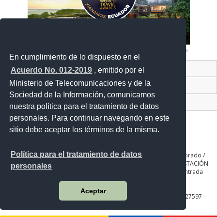
En cumplimiento de lo dispuesto en el
Contacto Ciudadano Digital
Acuerdo No. 012-2019
, emitido por el
Ministerio de Telecomunicaciones y de la
Portal Trámites Ciudadano
Sociedad de la Información, comunicamos
Sistema Nacional de Información (SNI)
nuestra política para el tratamiento de datos
personales. Para continuar navegando en este
sitio debe aceptar los términos de la misma.
Política para el tratamiento de datos
QUITO: Seniergues E4-676 y Gral. Telmo Paz y Miño. Sector El Dorado /
GUAYAQUIL: Av. Guillermo Pareja #402 Ciudadela la Garzota / ESTACIÓN
personales
COTOPAXI: Panamericana Sur Km. 65, Páramo de Romerillos entrada
Parque Nacional de Recreación
Aceptar
Teléfono: QUITO: 593-2 3975100 al 130 / GUAYAQUIL: 593-4 2627597 -
2627829 COTOPAXI: 593-3 3700271