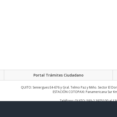
Portal Trámites Ciudadano
QUITO: Seniergues E4-676 y Gral. Telmo Paz y Miño. Sector El Do
ESTACIÓN COTOPAXI: Panamericana Sur Km.
Teléfono: QUITO: 593-2 3975100 al 1