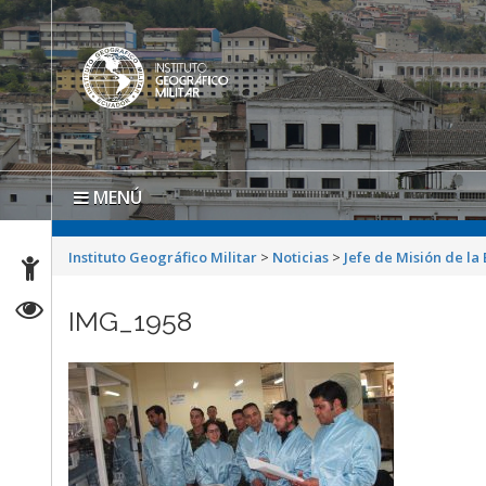
MENÚ
Instituto Geográfico Militar
>
Noticias
>
Jefe de Misión de la
IMG_1958