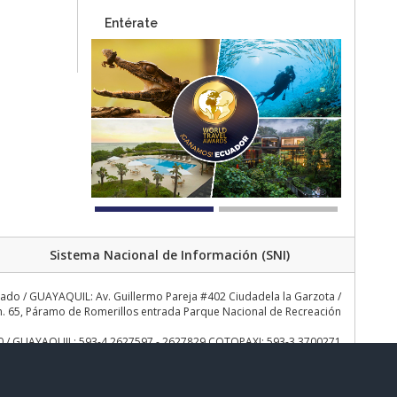
Entérate
Sistema Nacional de Información (SNI)
rado / GUAYAQUIL: Av. Guillermo Pareja #402 Ciudadela la Garzota /
 65, Páramo de Romerillos entrada Parque Nacional de Recreación
30 / GUAYAQUIL: 593-4 2627597 - 2627829 COTOPAXI: 593-3 3700271