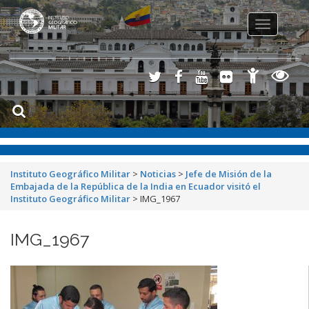
Toggle
navigation
Instituto Geográfico Militar
>
Noticias
>
Jefe de Misión de la
Embajada de la República de la India en Ecuador visitó el
Instituto Geográfico Militar
>
IMG_1967
IMG_1967