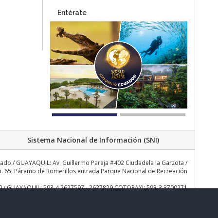
Entérate
Sistema Nacional de Información (SNI)
rado / GUAYAQUIL: Av. Guillermo Pareja #402 Ciudadela la Garzota /
 65, Páramo de Romerillos entrada Parque Nacional de Recreación
30 / GUAYAQUIL: 593-4 2627597 - 2627829 COTOPAXI: 593-3 3700271