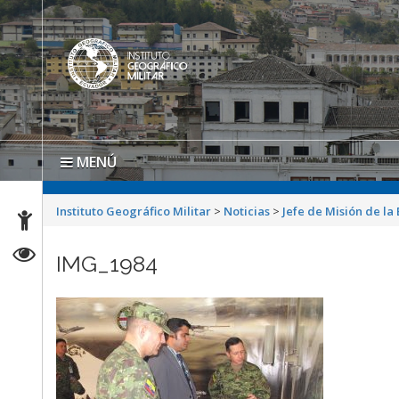
MENÚ
Instituto Geográfico Militar
>
Noticias
>
Jefe de Misión de la
IMG_1984