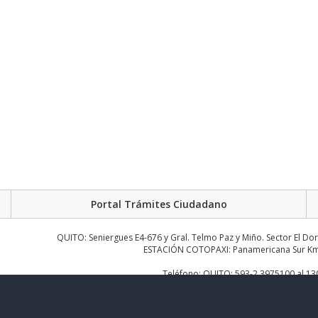
Portal Trámites Ciudadano
QUITO: Seniergues E4-676 y Gral. Telmo Paz y Miño. Sector El Do
ESTACIÓN COTOPAXI: Panamericana Sur Km.
Teléfono: QUITO: 593-2 3975100 al 1