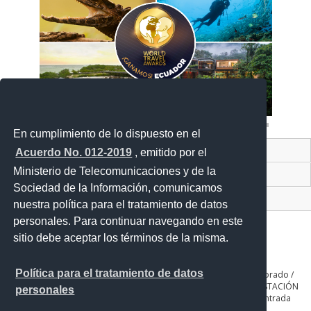
En cumplimiento de lo dispuesto en el
Contacto Ciudadano Digital
Acuerdo No. 012-2019
, emitido por el
Ministerio de Telecomunicaciones y de la
Portal Trámites Ciudadano
Sociedad de la Información, comunicamos
Sistema Nacional de Información (SNI)
nuestra política para el tratamiento de datos
personales. Para continuar navegando en este
sitio debe aceptar los términos de la misma.
Política para el tratamiento de datos
QUITO: Seniergues E4-676 y Gral. Telmo Paz y Miño. Sector El Dorado /
GUAYAQUIL: Av. Guillermo Pareja #402 Ciudadela la Garzota / ESTACIÓN
personales
COTOPAXI: Panamericana Sur Km. 65, Páramo de Romerillos entrada
Parque Nacional de Recreación