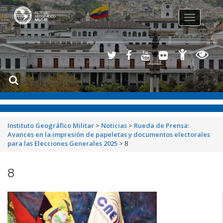
Toggle
navigation
Instituto Geográfico Militar
>
Noticias
>
Rueda de Prensa:
Avances en la impresión de papeletas y documentos electorales
para las Elecciones Generales 2025
>
8
8