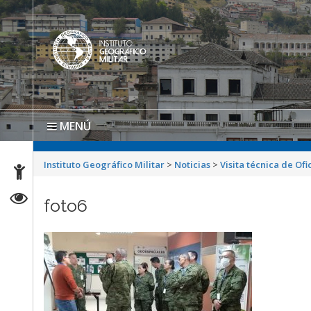
MENÚ
Instituto Geográfico Militar
>
Noticias
>
Visita técnica de Of
foto6