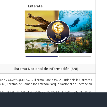
Entérate
Sistema Nacional de Información (SNI)
rado / GUAYAQUIL: Av. Guillermo Pareja #402 Ciudadela la Garzota /
 65, Páramo de Romerillos entrada Parque Nacional de Recreación
30 / GUAYAQUIL: 593-4 2627597 - 2627829 COTOPAXI: 593-3 3700271