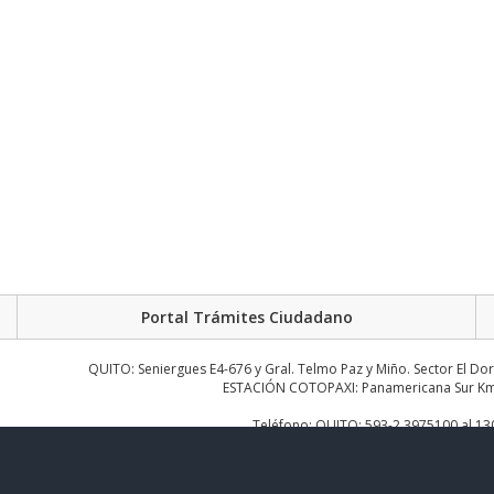
Portal Trámites Ciudadano
QUITO: Seniergues E4-676 y Gral. Telmo Paz y Miño. Sector El Do
ESTACIÓN COTOPAXI: Panamericana Sur Km.
Teléfono: QUITO: 593-2 3975100 al 1