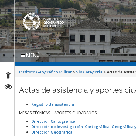
MENÚ
Instituto Geográfico Militar
>
Sin Categoria
>
Actas de asiste
Actas de asistencia y aportes ci
Registro de asistencia
MESAS TÉCNICAS – APORTES CIUDADANOS
Dirección Cartográfica
Dirección de Investigación, Cartográfica, Geográfica y
Dirección Geográfica