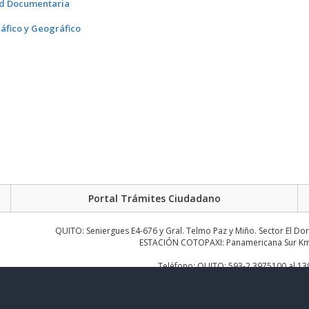
ad Documentaria
áfico y Geográfico
Portal Trámites Ciudadano
QUITO: Seniergues E4-676 y Gral. Telmo Paz y Miño. Sector El Do
ESTACIÓN COTOPAXI: Panamericana Sur Km.
Teléfono: QUITO: 593-2 3975100 al 1