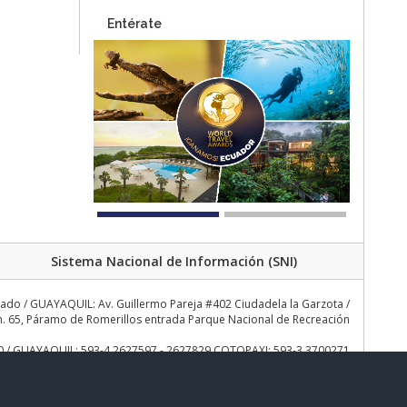
Entérate
Sistema Nacional de Información (SNI)
rado / GUAYAQUIL: Av. Guillermo Pareja #402 Ciudadela la Garzota /
 65, Páramo de Romerillos entrada Parque Nacional de Recreación
30 / GUAYAQUIL: 593-4 2627597 - 2627829 COTOPAXI: 593-3 3700271