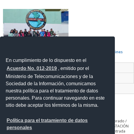
Boletines
En cumplimiento de lo dispuesto en el
Contacto Ciudadano Digital
Acuerdo No. 012-2019
, emitido por el
Ministerio de Telecomunicaciones y de la
Portal Trámites Ciudadano
Sociedad de la Información, comunicamos
Sistema Nacional de Información (SNI)
nuestra política para el tratamiento de datos
personales. Para continuar navegando en este
sitio debe aceptar los términos de la misma.
Política para el tratamiento de datos
QUITO: Seniergues E4-676 y Gral. Telmo Paz y Miño. Sector El Dorado /
GUAYAQUIL: Av. Guillermo Pareja #402 Ciudadela la Garzota / ESTACIÓN
personales
COTOPAXI: Panamericana Sur Km. 65, Páramo de Romerillos entrada