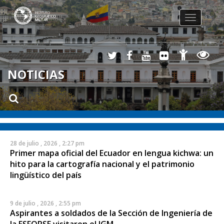
Toggle
navigation
NOTICIAS
28 de julio , 2026 , 2:27 pm
Primer mapa oficial del Ecuador en lengua kichwa: un
hito para la cartografía nacional y el patrimonio
lingüístico del país
9 de julio , 2026 , 2:55 pm
Aspirantes a soldados de la Sección de Ingeniería de
la ESFORSE visitaron el IGM