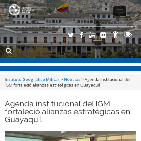
Toggle
navigation
Instituto Geográfico Militar
>
Noticias
>
Agenda institucional del
IGM fortaleció alianzas estratégicas en Guayaquil
Agenda institucional del IGM
fortaleció alianzas estratégicas en
Guayaquil