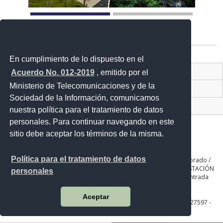
En cumplimiento de lo dispuesto en el
Contacto Ciudadano Digital
Acuerdo No. 012-2019
, emitido por el
Ministerio de Telecomunicaciones y de la
Portal Trámites Ciudadano
Sociedad de la Información, comunicamos
Sistema Nacional de Información (SNI)
nuestra política para el tratamiento de datos
personales. Para continuar navegando en este
sitio debe aceptar los términos de la misma.
Política para el tratamiento de datos
QUITO: Seniergues E4-676 y Gral. Telmo Paz y Miño. Sector El Dorado /
GUAYAQUIL: Av. Guillermo Pareja #402 Ciudadela la Garzota / ESTACIÓN
personales
COTOPAXI: Panamericana Sur Km. 65, Páramo de Romerillos entrada
Parque Nacional de Recreación
Aceptar
Teléfono: QUITO: 593-2 3975100 al 130 / GUAYAQUIL: 593-4 2627597 -
2627829 COTOPAXI: 593-3 3700271