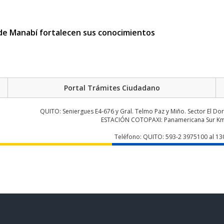
” de Manabí fortalecen sus conocimientos
dizaje geoespacial en los Campamentos
Portal Trámites Ciudadano
QUITO: Seniergues E4-676 y Gral. Telmo Paz y Miño. Sector El Do
ESTACIÓN COTOPAXI: Panamericana Sur Km.
idad y Defensa del Ecuador
Teléfono: QUITO: 593-2 3975100 al 1
désico SIRGAS Ecuador durante jornada
ación de trámites institucionales