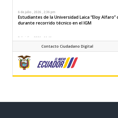
6 de julio , 2026 , 2:36 pm
Estudiantes de la Universidad Laica “Eloy Alfaro
durante recorrido técnico en el IGM
3 de julio , 2026 , 11:41 am
El Instituto Geográfico Militar impulsa el apren
Contacto Ciudadano Digital
“Escuelas que me Inspiran”
29 de junio , 2026 , 3:12 pm
Foro de Modernización Tecnológica para la Segur
29 de mayo , 2026 , 6:12 am
IGM presentó el nuevo Marco de Referencia Geo
técnica desarrollada junto a la AME
26 de mayo , 2026 , 6:48 am
Comunicado oficial IGM – Actualización y optimiz