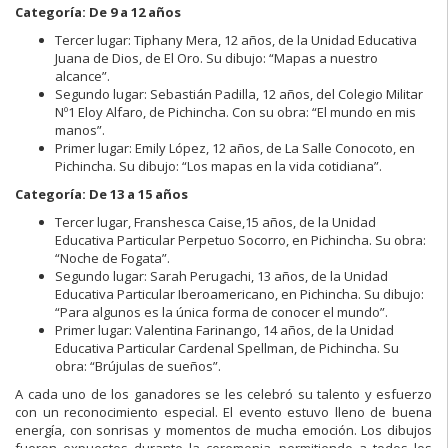
Categoría: De 9 a 12 años
Tercer lugar: Tiphany Mera, 12 años, de la Unidad Educativa
Juana de Dios, de El Oro. Su dibujo: “Mapas a nuestro
alcance”.
Segundo lugar: Sebastián Padilla, 12 años, del Colegio Militar
Nº1 Eloy Alfaro, de Pichincha. Con su obra: “El mundo en mis
manos”.
Primer lugar: Emily López, 12 años, de La Salle Conocoto, en
Pichincha. Su dibujo: “Los mapas en la vida cotidiana”.
Categoría: De 13 a 15 años
Tercer lugar, Franshesca Caise,15 años, de la Unidad
Educativa Particular Perpetuo Socorro, en Pichincha. Su obra:
“Noche de Fogata”.
Segundo lugar: Sarah Perugachi, 13 años, de la Unidad
Educativa Particular Iberoamericano, en Pichincha. Su dibujo:
“Para algunos es la única forma de conocer el mundo”.
Primer lugar: Valentina Farinango, 14 años, de la Unidad
Educativa Particular Cardenal Spellman, de Pichincha. Su
obra: “Brújulas de sueños”.
A cada uno de los ganadores se les celebró su talento y esfuerzo
con un reconocimiento especial. El evento estuvo lleno de buena
energía, con sonrisas y momentos de mucha emoción. Los dibujos