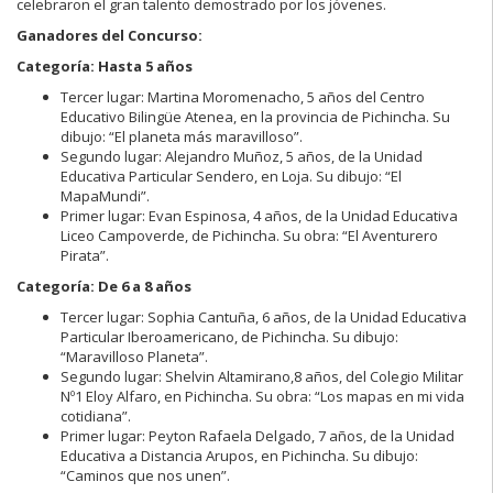
celebraron el gran talento demostrado por los jóvenes.
Ganadores del Concurso:
Categoría: Hasta 5 años
Tercer lugar: Martina Moromenacho, 5 años del Centro
Educativo Bilingüe Atenea, en la provincia de Pichincha. Su
dibujo: “El planeta más maravilloso”.
Segundo lugar: Alejandro Muñoz, 5 años, de la Unidad
Educativa Particular Sendero, en Loja. Su dibujo: “El
MapaMundi”.
Primer lugar: Evan Espinosa, 4 años, de la Unidad Educativa
Liceo Campoverde, de Pichincha. Su obra: “El Aventurero
Pirata”.
Categoría: De 6 a 8 años
Tercer lugar: Sophia Cantuña, 6 años, de la Unidad Educativa
Particular Iberoamericano, de Pichincha. Su dibujo:
“Maravilloso Planeta”.
Segundo lugar: Shelvin Altamirano,8 años, del Colegio Militar
Nº1 Eloy Alfaro, en Pichincha. Su obra: “Los mapas en mi vida
cotidiana”.
Primer lugar: Peyton Rafaela Delgado, 7 años, de la Unidad
Educativa a Distancia Arupos, en Pichincha. Su dibujo:
“Caminos que nos unen”.