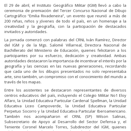
El 29 de abril, el Instituto Geográfico Militar (IGM) llevó a cabo la
ceremonia de premiación del Tercer Concurso Nacional de Dibujo
Cartográfico “Emilia Rivadeneira”, un evento que reunió a más de
200 niñas, niños y jóvenes de todo el país, en un homenaje a la
creatividad y la geografía, con la participación de destacados
invitados y autoridades.
La jornada comenzó con palabras del CRNL Iván Ramírez, Director
del IGM y de la Mgs. Salomé Villarreal, Directora Nacional de
Bachillerato del Ministerio de Educación, quienes felicitaron a los
participantes por su esfuerzo, dedicación y creatividad. Ambas
autoridades destacaron la importancia de incentivar el interés por la
geografía y las ciencias en las nuevas generaciones, recordando
que cada uno de los dibujos presentados no solo representaba
arte, sino también, un compromiso con el conocimiento del mundo a
través de los mapas.
Entre los asistentes se destacaron representantes de diversos
centros educativos del país, incluyendo el Colegio Militar No1 Eloy
Alfaro, la Unidad Educativa Particular Cardenal Spellman, la Unidad
Educativa Liceo Campoverde, la Unidad Educativa Particular
Perpetuo Socorro y la Unidad Educativa Particular Iberoamericano.
También nos acompañaron el CRNL (SP) Wilson Salinas,
Subsecretario de Apoyo al Desarrollo del Sector Defensa y, el
Teniente Coronel Marcelo Torres, Subdirector del IGM, quienes