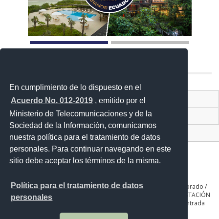
En cumplimiento de lo dispuesto en el
Contacto Ciudadano Digital
Acuerdo No. 012-2019
, emitido por el
Ministerio de Telecomunicaciones y de la
Portal Trámites Ciudadano
Sociedad de la Información, comunicamos
Sistema Nacional de Información (SNI)
nuestra política para el tratamiento de datos
personales. Para continuar navegando en este
sitio debe aceptar los términos de la misma.
Política para el tratamiento de datos
QUITO: Seniergues E4-676 y Gral. Telmo Paz y Miño. Sector El Dorado /
GUAYAQUIL: Av. Guillermo Pareja #402 Ciudadela la Garzota / ESTACIÓN
personales
COTOPAXI: Panamericana Sur Km. 65, Páramo de Romerillos entrada
Parque Nacional de Recreación