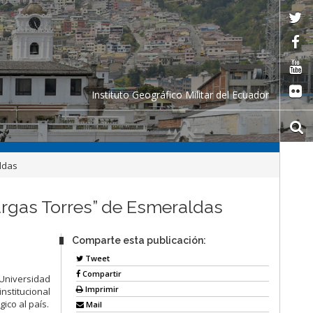
Instituto Geográfico Militar del Ecuador
aldas
Vargas Torres” de Esmeraldas
Comparte esta publicación:
Tweet
Compartir
a Universidad
Imprimir
nstitucional
gico al país.
Mail