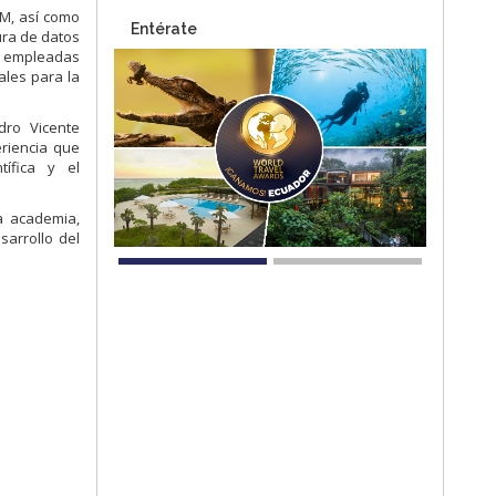
GM, así como
Entérate
ura de datos
as empleadas
ales para la
dro Vicente
eriencia que
tífica y el
la academia,
sarrollo del