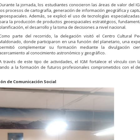
Durante la jornada, los estudiantes conocieron las áreas de valor del I
los procesos de cartografía, generación de información geográfica y capt
geoespaciales. Además, se explicó el uso de tecnologías especializad
para la producción de productos geoespaciales estratégicos, fundament
planificación, el desarrollo y la toma de decisiones a nivel nacional.
Como parte del recorrido, la delegación visitó el Centro Cultural Pe
Maldonado, donde participaron en una función del planetario, una exp
permitió complementar su formación mediante la divulgación cien
acercamiento al conocimiento astronómico y geográfico.
A través de este tipo de actividades, el IGM fortalece el vínculo con 
ando a la formación de futuros profesionales comprometidos con el de
ión de Comunicación Social