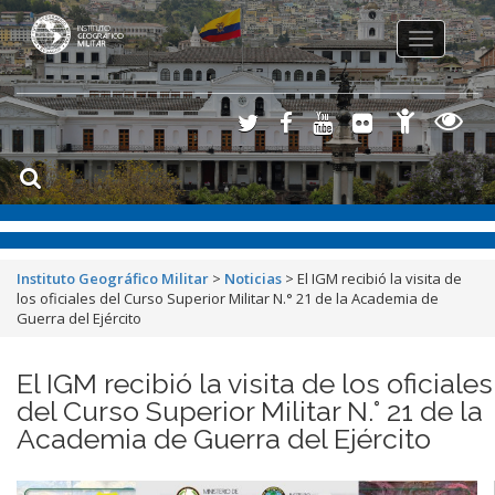
Toggle
navigation
Instituto Geográfico Militar
>
Noticias
>
El IGM recibió la visita de
los oficiales del Curso Superior Militar N.° 21 de la Academia de
Guerra del Ejército
El IGM recibió la visita de los oficiales
del Curso Superior Militar N.° 21 de la
Academia de Guerra del Ejército