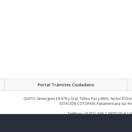
Portal Trámites Ciudadano
QUITO: Seniergues E4-676 y Gral. Telmo Paz y Miño. Sector El Do
ESTACIÓN COTOPAXI: Panamericana Sur Km.
Teléfono: QUITO: 593-2 3975100 al 1