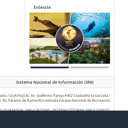
Entérate
Sistema Nacional de Información (SNI)
rado / GUAYAQUIL: Av. Guillermo Pareja #402 Ciudadela la Garzota /
 65, Páramo de Romerillos entrada Parque Nacional de Recreación
30 / GUAYAQUIL: 593-4 2627597 - 2627829 COTOPAXI: 593-3 3700271