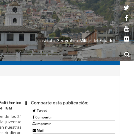
Instituto Geográfico Militar del Ecuador
Politécnico
Comparte esta publicación:
el IGM
Tweet
ón de los 24
Compartir
 la juventud
Imprimir
r en nuestras
Mail
es rindieron