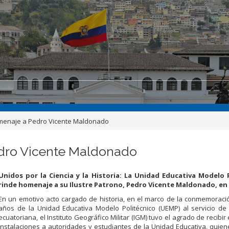
omenaje a Pedro Vicente Maldonado
edro Vicente Maldonado
Unidos por la Ciencia y la Historia: La Unidad Educativa Modelo 
rinde homenaje a su Ilustre Patrono, Pedro Vicente Maldonado, en 
En un emotivo acto cargado de historia, en el marco de la conmemoraci
años de la Unidad Educativa Modelo Politécnico (UEMP) al servicio de
ecuatoriana, el Instituto Geográfico Militar (IGM) tuvo el agrado de recibi
instalaciones a autoridades y estudiantes de la Unidad Educativa, quien