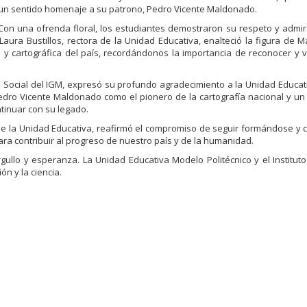
un sentido homenaje a su patrono, Pedro Vicente Maldonado.
Con una ofrenda floral, los estudiantes demostraron su respeto y admir
Laura Bustillos, rectora de la Unidad Educativa, enalteció la figura de 
 y cartográfica del país, recordándonos la importancia de reconocer y v
n Social del IGM, expresó su profundo agradecimiento a la Unidad Educat
Pedro Vicente Maldonado como el pionero de la cartografía nacional y un
ntinuar con su legado.
 de la Unidad Educativa, reafirmó el compromiso de seguir formándose y c
para contribuir al progreso de nuestro país y de la humanidad.
gullo y esperanza. La Unidad Educativa Modelo Politécnico y el Institut
n y la ciencia.