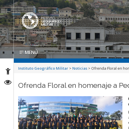
MENÚ
Instituto Geográfico Militar
>
Noticias
>
Ofrenda Floral en h
Ofrenda Floral en homenaje a P