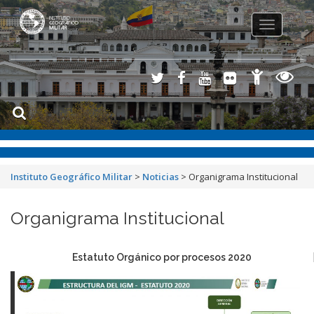
Toggle
navigation
Instituto Geográfico Militar
>
Noticias
>
Organigrama Institucional
Organigrama Institucional
Estatuto Orgánico por procesos 2020