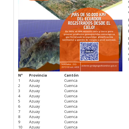
N°
Provincia
Cantón
1
Azuay
Cuenca
2
Azuay
Cuenca
3
Azuay
Cuenca
4
Azuay
Cuenca
5
Azuay
Cuenca
6
Azuay
Cuenca
7
Azuay
Cuenca
8
Azuay
Cuenca
9
Azuay
Cuenca
10
Azuay
Cuenca