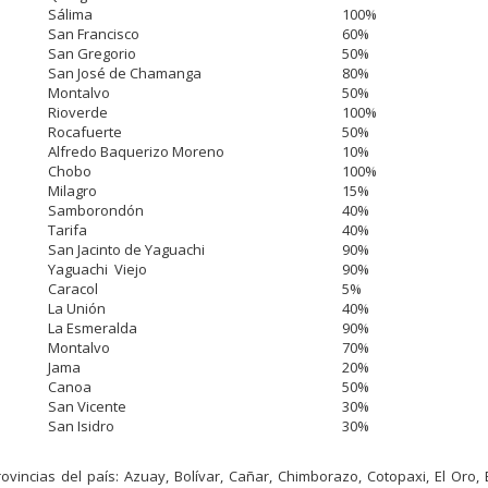
Sálima
100%
San Francisco
60%
San Gregorio
50%
San José de Chamanga
80%
Montalvo
50%
Rioverde
100%
Rocafuerte
50%
Alfredo Baquerizo Moreno
10%
Chobo
100%
Milagro
15%
Samborondón
40%
Tarifa
40%
San Jacinto de Yaguachi
90%
Yaguachi Viejo
90%
Caracol
5%
La Unión
40%
La Esmeralda
90%
Montalvo
70%
Jama
20%
Canoa
50%
San Vicente
30%
San Isidro
30%
rovincias del país: Azuay, Bolívar, Cañar, Chimborazo, Cotopaxi, El Oro,