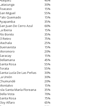
Aláquez
40%
Latacunga
30%
Toacaso
15%
San Miguel
55%
Palo Quemado
15%
Ayapamba
35%
San Juan De Cerro Azul
60%
La Iberia
15%
Río Bonito
35%
El Retiro
75%
Machala
25%
Buenavista
15%
Moromoro
20%
Saracay
15%
Bellamaria
45%
Santa Rosa
55%
Torata
55%
Santa Lucía De Las Peñas
30%
La Unión
30%
Chumundé
20%
Montalvo
15%
Isla Santa María Floreana
35%
Bella Vista
70%
Santa Rosa
75%
Eloy Alfaro
65%