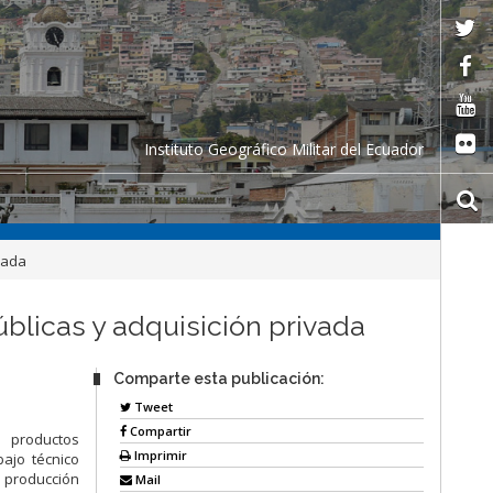
Instituto Geográfico Militar del Ecuador
vada
úblicas y adquisición privada
Comparte esta publicación:
Tweet
Compartir
s productos
Imprimir
ajo técnico
 producción
Mail