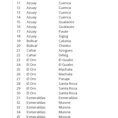
11
Azuay
Cuenca
12
Azuay
Cuenca
13
Azuay
Cuenca
14
Azuay
Cuenca
15
Azuay
Gualaceo
16
Azuay
Gualaceo
17
Azuay
Paute
18
Azuay
Sigsig
19
Bolívar
Caluma
20
Bolívar
Chimbo
21
Cañar
Azogues
22
Cañar
Déleg
23
El Oro
El Guabo
24
El Oro
El Guabo
25
El Oro
Machala
26
El Oro
Machala
27
El Oro
Pasaje
28
El Oro
Santa Rosa
29
El Oro
Santa Rosa
30
El Oro
Santa Rosa
31
Esmeraldas
Esmeraldas
32
Esmeraldas
Muisne
33
Esmeraldas
Muisne
34
Esmeraldas
Muisne
35
Esmeraldas
Muisne