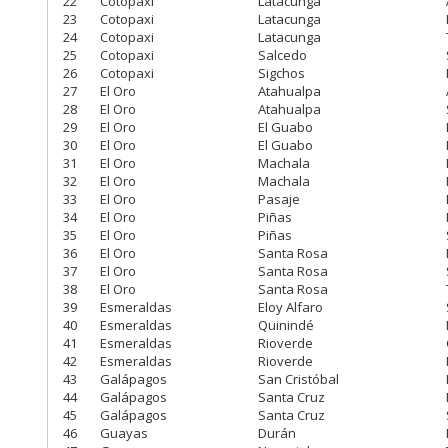
22
Cotopaxi
Latacunga
23
Cotopaxi
Latacunga
24
Cotopaxi
Latacunga
25
Cotopaxi
Salcedo
26
Cotopaxi
Sigchos
27
El Oro
Atahualpa
28
El Oro
Atahualpa
29
El Oro
El Guabo
30
El Oro
El Guabo
31
El Oro
Machala
32
El Oro
Machala
33
El Oro
Pasaje
34
El Oro
Piñas
35
El Oro
Piñas
36
El Oro
Santa Rosa
37
El Oro
Santa Rosa
38
El Oro
Santa Rosa
39
Esmeraldas
Eloy Alfaro
40
Esmeraldas
Quinindé
41
Esmeraldas
Rioverde
42
Esmeraldas
Rioverde
43
Galápagos
San Cristóbal
44
Galápagos
Santa Cruz
45
Galápagos
Santa Cruz
46
Guayas
Durán