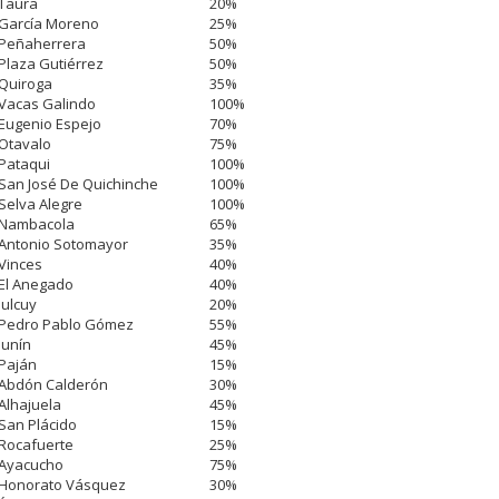
Taura
20%
García Moreno
25%
Peñaherrera
50%
Plaza Gutiérrez
50%
Quiroga
35%
Vacas Galindo
100%
Eugenio Espejo
70%
Otavalo
75%
Pataqui
100%
San José De Quichinche
100%
Selva Alegre
100%
Nambacola
65%
Antonio Sotomayor
35%
Vinces
40%
El Anegado
40%
Julcuy
20%
Pedro Pablo Gómez
55%
Junín
45%
Paján
15%
Abdón Calderón
30%
Alhajuela
45%
San Plácido
15%
Rocafuerte
25%
Ayacucho
75%
Honorato Vásquez
30%