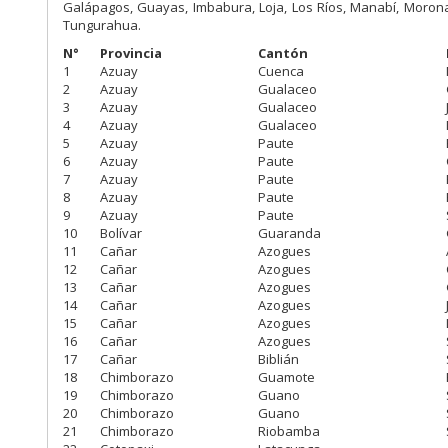
Galápagos, Guayas, Imbabura, Loja, Los Ríos, Manabí, Morona
Tungurahua.
N°
Provincia
Cantón
1
Azuay
Cuenca
2
Azuay
Gualaceo
3
Azuay
Gualaceo
4
Azuay
Gualaceo
5
Azuay
Paute
6
Azuay
Paute
7
Azuay
Paute
8
Azuay
Paute
9
Azuay
Paute
10
Bolívar
Guaranda
11
Cañar
Azogues
12
Cañar
Azogues
13
Cañar
Azogues
14
Cañar
Azogues
15
Cañar
Azogues
16
Cañar
Azogues
17
Cañar
Biblián
18
Chimborazo
Guamote
19
Chimborazo
Guano
20
Chimborazo
Guano
21
Chimborazo
Riobamba