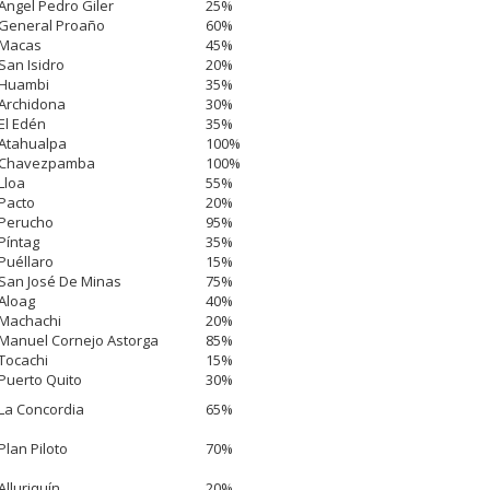
Ángel Pedro Giler
25%
General Proaño
60%
Macas
45%
San Isidro
20%
Huambi
35%
Archidona
30%
El Edén
35%
Atahualpa
100%
Chavezpamba
100%
Lloa
55%
Pacto
20%
Perucho
95%
Píntag
35%
Puéllaro
15%
San José De Minas
75%
Aloag
40%
Machachi
20%
Manuel Cornejo Astorga
85%
Tocachi
15%
Puerto Quito
30%
La Concordia
65%
Plan Piloto
70%
Alluriquín
20%