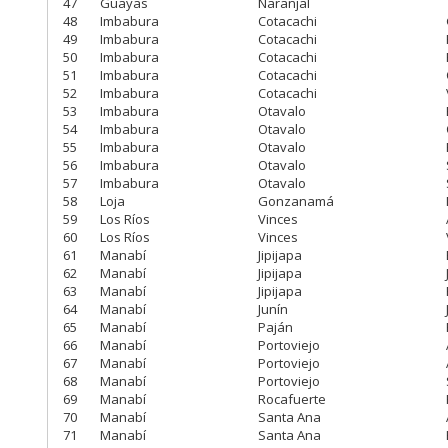
47
Guayas
Naranjal
48
Imbabura
Cotacachi
49
Imbabura
Cotacachi
50
Imbabura
Cotacachi
51
Imbabura
Cotacachi
52
Imbabura
Cotacachi
53
Imbabura
Otavalo
54
Imbabura
Otavalo
55
Imbabura
Otavalo
56
Imbabura
Otavalo
57
Imbabura
Otavalo
58
Loja
Gonzanamá
59
Los Ríos
Vinces
60
Los Ríos
Vinces
61
Manabí
Jipijapa
62
Manabí
Jipijapa
63
Manabí
Jipijapa
64
Manabí
Junín
65
Manabí
Paján
66
Manabí
Portoviejo
67
Manabí
Portoviejo
68
Manabí
Portoviejo
69
Manabí
Rocafuerte
70
Manabí
Santa Ana
71
Manabí
Santa Ana