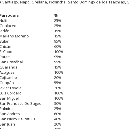
 Santiago, Napo, Orellana, Pichincha, Santo Domingo de los Tsáchilas,
Parroquia
%
Nulti
25%
Gualaceo
25%
Jadán
15%
Mariano Moreno
15%
Bulán
95%
Chicán
60%
El Cabo
100%
Paute
95%
San Cristóbal
95%
Guaranda
15%
Azogues
100%
Cojitambo
20%
Guapán
55%
Javier Loyola
20%
Luis Cordero
100%
San Miguel
100%
San Francisco De Sageo
30%
Palmira
25%
San Andrés
60%
San Isidro De Patulú
40%
San Juan
20%