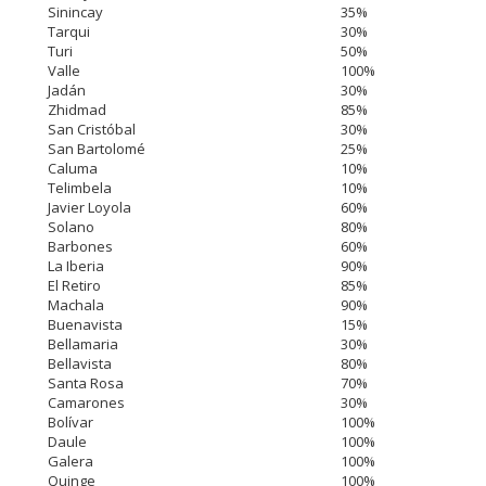
Sinincay
35%
Tarqui
30%
Turi
50%
Valle
100%
Jadán
30%
Zhidmad
85%
San Cristóbal
30%
San Bartolomé
25%
Caluma
10%
Telimbela
10%
Javier Loyola
60%
Solano
80%
Barbones
60%
La Iberia
90%
El Retiro
85%
Machala
90%
Buenavista
15%
Bellamaria
30%
Bellavista
80%
Santa Rosa
70%
Camarones
30%
Bolívar
100%
Daule
100%
Galera
100%
Quinge
100%