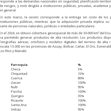
responde a las demandas nacionales en seguridad, planificación territori
de riesgos, y está dirigida a instituciones públicas, privadas, academia 
en general.
En este marco, la cesión corresponde a la entrega sin costo de los 
instituciones públicas, mientras que la adquisición privada implica s
parte de personas naturales, jurídicas o entidades particulares.
En el 2024, se obtuvo cobertura geoespacial de más de 50.000 km² del Ecu
ha permitido generar productos de alta resolución. Los productos disp
fotografías aéreas, ortofotos y modelos digitales del terreno de alta 
escala 1:5.000 en las provincias de Azuay, Bolívar, Cañar, El Oro, Esmeral
Los Ríos y Manabí.
Parroquia
%
Checa
5%
Chiquintad
15%
Cuenca
80%
Llacao
100%
Nulti
95%
Paccha
100%
Quingeo
35%
Ricaurte
100%
Santa Ana
100%
Sidcay
95%