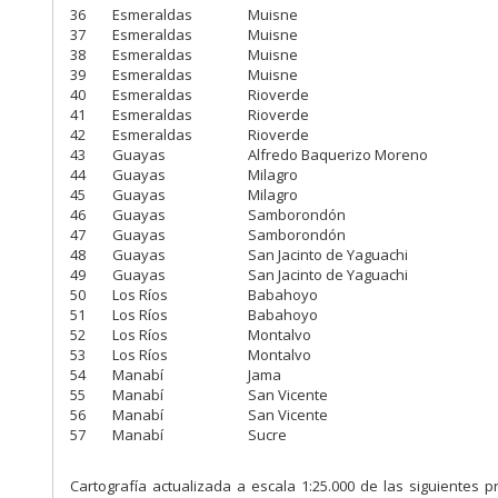
36
Esmeraldas
Muisne
37
Esmeraldas
Muisne
38
Esmeraldas
Muisne
39
Esmeraldas
Muisne
40
Esmeraldas
Rioverde
41
Esmeraldas
Rioverde
42
Esmeraldas
Rioverde
43
Guayas
Alfredo Baquerizo Moreno
44
Guayas
Milagro
45
Guayas
Milagro
46
Guayas
Samborondón
47
Guayas
Samborondón
48
Guayas
San Jacinto de Yaguachi
49
Guayas
San Jacinto de Yaguachi
50
Los Ríos
Babahoyo
51
Los Ríos
Babahoyo
52
Los Ríos
Montalvo
53
Los Ríos
Montalvo
54
Manabí
Jama
55
Manabí
San Vicente
56
Manabí
San Vicente
57
Manabí
Sucre
Cartografía actualizada a escala 1:25.000 de las siguientes p