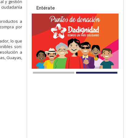
al y gestión
y ciudadanía
Entérate
productos a
u compra por
ador, lo que
onibles son:
resolución a
das, Guayas,